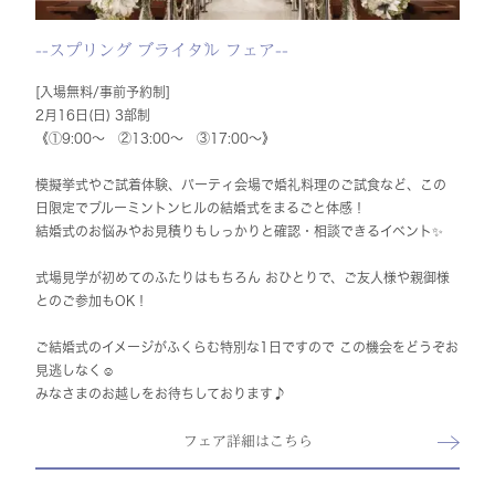
--スプリング ブライダル フェア--
[入場無料/事前予約制]
2月16日(日) 3部制
《①9:00～ ②13:00～ ③17:00～》
模擬挙式やご試着体験、パーティ会場で婚礼料理のご試食など、この
日限定でブルーミントンヒルの結婚式をまるごと体感！
結婚式のお悩みやお見積りもしっかりと確認・相談できるイベント✨
式場見学が初めてのふたりはもちろん おひとりで、ご友人様や親御様
とのご参加もOK！
ご結婚式のイメージがふくらむ特別な1日ですので この機会をどうぞお
見逃しなく☺
みなさまのお越しをお待ちしております♪
フェア詳細はこちら