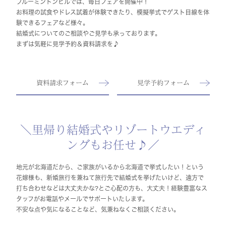
ブルーミントンヒルでは、毎日フェアを開催中！
お料理の試食やドレス試着が体験できたり、模擬挙式でゲスト目線を体
験できるフェアなど様々。
結婚式についてのご相談やご見学も承っております。
まずは気軽に見学予約＆資料請求を♪
資料請求フォーム
見学予約フォーム
＼里帰り結婚式やリゾートウエディ
ングもお任せ♪／
地元が北海道だから、ご家族がいるから北海道で挙式したい！という
花嫁様も、新婚旅行を兼ねて旅行先で結婚式を挙げたいけど、遠方で
打ち合わせなどは大丈夫かな?とご心配の方も、大丈夫！経験豊富なス
タッフがお電話やメールでサポートいたします。
不安な点や気になることなど、気兼ねなくご相談ください。