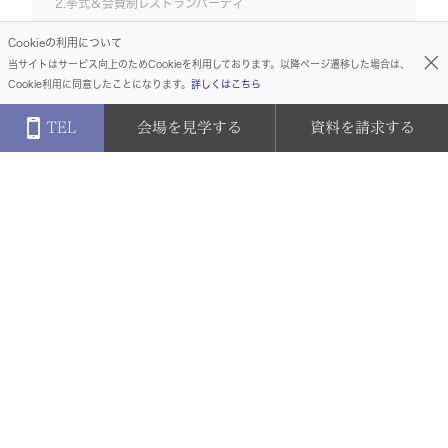
2.挙式＆会費制レストランパーティ
Cookieの利用について
3.挙式＆会費制ゲストハウスパーティ
当サイトはサービス向上のためCookieを利用しております。以降ページ遷移した場合は、
Cookie利用に同意したことになります。
詳しくはこちら
Winter
TEL
会場を見学する
資料を請求する
PAGE TOP
ブルーミントンヒル
北海道旭川市高砂台1-2-1
営業日時：
平日11時〜19時/土日祝10時〜20時(水曜定休 ※祝日の場合は営業)